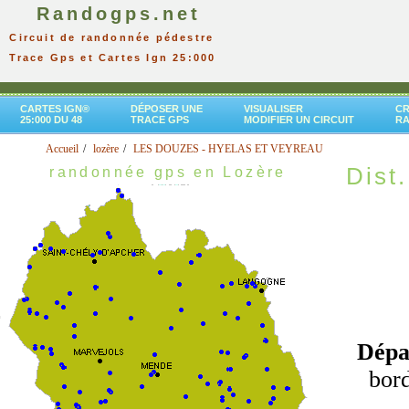
Randogps.net
Circuit de randonnée pédestre
Trace Gps et Cartes Ign 25:000
CARTES IGN®
DÉPOSER UNE
VISUALISER
CR
25:000 DU 48
TRACE GPS
MODIFIER UN CIRCUIT
R
Accueil
lozère
LES DOUZES - HYELAS ET VEYREAU
Dist.
randonnée gps en Lozère
Dépa
bord