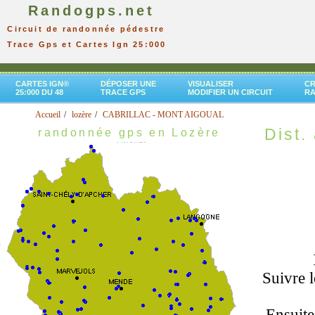
Randogps.net
Circuit de randonnée pédestre
Trace Gps et Cartes Ign 25:000
CARTES IGN®
DÉPOSER UNE
VISUALISER
CR
25:000 DU 48
TRACE GPS
MODIFIER UN CIRCUIT
R
Accueil
lozère
CABRILLAC - MONT AIGOUAL
Dist. 
randonnée gps en Lozère
Suivre 
Ensuite