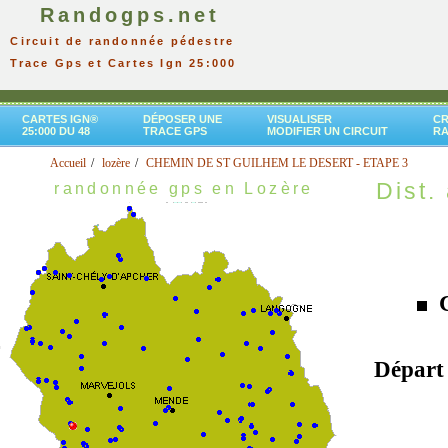
Randogps.net
Circuit de randonnée pédestre
Trace Gps et Cartes Ign 25:000
CARTES IGN®
DÉPOSER UNE
VISUALISER
CR
25:000 DU 48
TRACE GPS
MODIFIER UN CIRCUIT
R
Accueil
lozère
CHEMIN DE ST GUILHEM LE DESERT - ETAPE 3
Dist. 
randonnée gps en Lozère
C
Départ