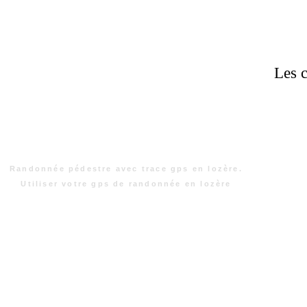
Les c
Randonnée pédestre avec trace gps en lozère.
Utiliser votre gps de randonnée en lozère