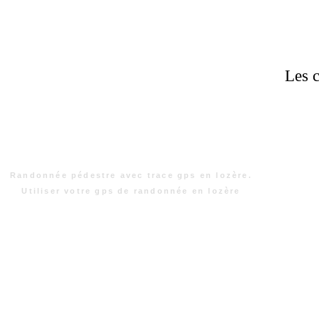
Les c
Randonnée pédestre avec trace gps en lozère.
Utiliser votre gps de randonnée en lozère