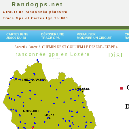
Randogps.net
Circuit de randonnée pédestre
Trace Gps et Cartes Ign 25:000
CARTES IGN®
DÉPOSER UNE
VISUALISER
CR
25:000 DU 48
TRACE GPS
MODIFIER UN CIRCUIT
R
Accueil
lozère
CHEMIN DE ST GUILHEM LE DESERT - ETAPE 4
Dist. 
randonnée gps en Lozère
C
D