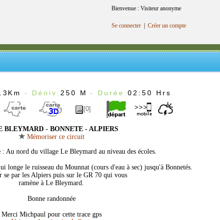
Bienvenue : Visiteur anonyme
Se connecter
|
Créer un compte
.3Km
- Déniv:
250 M
- Durée:
02:50 Hrs
[0]
 BLEYMARD - BONNETE - ALPIERS
Mémoriser ce circuit
e
: Au nord du village Le Bleymard au niveau des écoles.
qui longe le ruisseau du Mounnat (cours d'eau à sec) jusqu'à Bonnetés.
r se par les Alpiers puis sur le GR 70 qui vous
ramène à Le Bleymard.
Bonne randonnée
Merci Michpaul pour cette trace gps