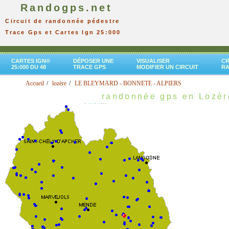
Randogps.net
Circuit de randonnée pédestre
Trace Gps et Cartes Ign 25:000
CARTES IGN®
DÉPOSER UNE
VISUALISER
CR
25:000 DU 48
TRACE GPS
MODIFIER UN CIRCUIT
R
Accueil
lozère
LE BLEYMARD - BONNETE - ALPIERS
randonnée gps en Lozèr