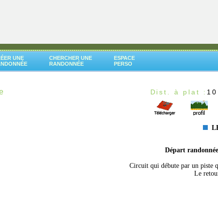
ÉER UNE
CHERCHER UNE
ESPACE
ANDONNÉE
RANDONNÉE
PERSO
e
Dist. à plat :
10
LE
Départ randonné
Circuit qui débute par un piste 
Le retou