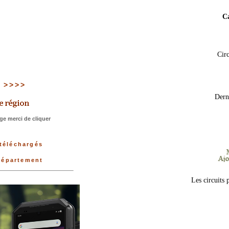
C
Circ
8 >>>>
Dern
e merci de cliquer
 téléchargés
 département
Les circuits 