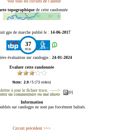
arte topographique
de cette randonnée
uit gps de marche publié le :
14-06-2017
37
HGK
ière évaluation sur
randogps
:
24-01-2024
Evaluer cette randonnée
Note:
2.9
/
5
(
73
votes)
[0]
Information
publiés sur randogps ne sont pas forcément balisés.
Circuit précédent >>>