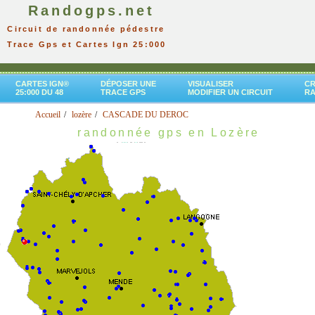
Randogps.net
Circuit de randonnée pédestre
Trace Gps et Cartes Ign 25:000
CARTES IGN®
DÉPOSER UNE
VISUALISER
CR
25:000 DU 48
TRACE GPS
MODIFIER UN CIRCUIT
R
Accueil
lozère
CASCADE DU DEROC
randonnée gps en Lozère