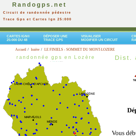
Randogps.net
Circuit de randonnée pédestre
Trace Gps et Cartes Ign 25:000
CARTES IGN®
DÉPOSER UNE
VISUALISER
CR
25:000 DU 48
TRACE GPS
MODIFIER UN CIRCUIT
R
Accueil
lozère
LE FINIELS - SOMMET DU MONT-LOZERE
Dist. 
randonnée gps en Lozère
Dé
Vous débu