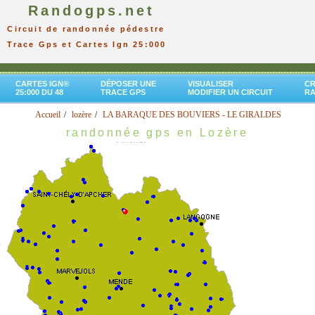
Randogps.net
Circuit de randonnée pédestre
Trace Gps et Cartes Ign 25:000
CARTES IGN®
DÉPOSER UNE
VISUALISER
CR
25:000 DU 48
TRACE GPS
MODIFIER UN CIRCUIT
R
Accueil
lozère
LA BARAQUE DES BOUVIERS - LE GIRALDES
randonnée gps en Lozère