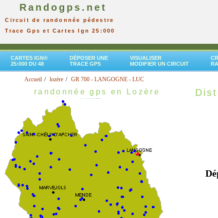
Randogps.net
Circuit de randonnée pédestre
Trace Gps et Cartes Ign 25:000
CARTES IGN®
DÉPOSER UNE
VISUALISER
CR
25:000 DU 48
TRACE GPS
MODIFIER UN CIRCUIT
R
Accueil
lozère
GR 700 - LANGOGNE - LUC
Dist
randonnée gps en Lozère
Dé