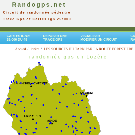
Randogps.net
Circuit de randonnée pédestre
Trace Gps et Cartes Ign 25:000
CARTES IGN®
DÉPOSER UNE
VISUALISER
CR
25:000 DU 48
TRACE GPS
MODIFIER UN CIRCUIT
R
Accueil
lozère
LES SOURCES DU TARN PAR LA ROUTE FORESTIERE
randonnée gps en Lozère