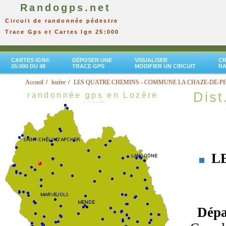
Randogps.net
Circuit de randonnée pédestre
Trace Gps et Cartes Ign 25:000
CARTES IGN®
DÉPOSER UNE
VISUALISER
CR
25:000 DU 48
TRACE GPS
MODIFIER UN CIRCUIT
R
Accueil
lozère
LES QUATRE CHEMINS - COMMUNE LA CHAZE-DE-P
Dist
randonnée gps en Lozère
LE
Dépa