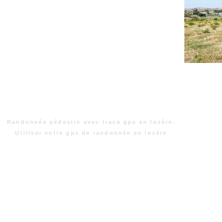
Randonnée pédestre avec trace gps en lozère.
Utiliser votre gps de randonnée en lozère