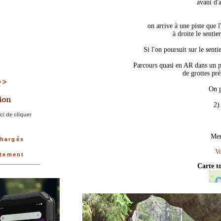
avant d'
on arrive à une piste que
à droite le senti
Si l'on poursuit sur le senti
Parcours quasi en AR dans un pa
de grottes pré
>>>
On p
2)
i de cliquer
Mer
chargés
rtement
Carte t