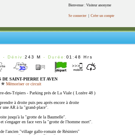
Bienvenue : Visiteur anonyme
Se connecter
|
Créer un compte
m
- Déniv:
243 M
- Durée:
01:48 Hrs
[0]
 DE SAINT-PIERRE ET AVEN
Mémoriser ce circuit
rre-des-Tripiers - Parking prés de La Viale ( Lozère 48 )
endre à droite puis peu après encore à droite
r une AR à la "grand-place".
oite jusqu'à la "grotte de la Baumelle".
 et s'engager en face vers la "grotte de l'homme mort".
s de l'ancien "village gallo-romain de Résiniers"