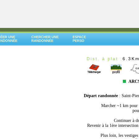
ÉER UNE
CHERCHER UNE
ESPACE
ANDONNÉE
RANDONNÉE
PERSO
Dist. à plat :
6.3K
ARCS
Départ randonnée
: Saint-Pie
Marcher ~1 km pour pr
pou
Continuer à dr
Revenir à la 1ère intersection
Plus loin, les vestige