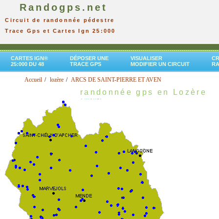
Randogps.net
Circuit de randonnée pédestre
Trace Gps et Cartes Ign 25:000
CARTES IGN®
DÉPOSER UNE
VISUALISER
CR
25:000 DU 48
TRACE GPS
MODIFIER UN CIRCUIT
R
Accueil
lozère
ARCS DE SAINT-PIERRE ET AVEN
randonnée gps en Lozère