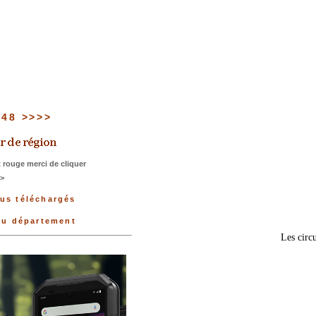
u 48 >>>>
 rouge merci de cliquer
>>
lus téléchargés
 du département
Les circu