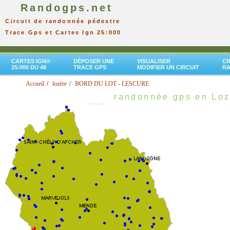
Randogps.net
Circuit de randonnée pédestre
Trace Gps et Cartes Ign 25:000
CARTES IGN®
DÉPOSER UNE
VISUALISER
CR
25:000 DU 48
TRACE GPS
MODIFIER UN CIRCUIT
R
Accueil
lozère
BORD DU LOT - LESCURE
randonnée gps en Loz