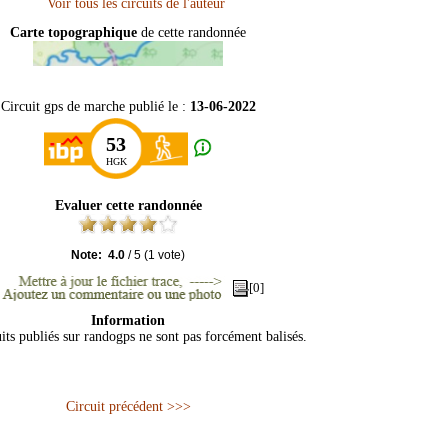
Carte topographique
de cette randonnée
Circuit gps de marche publié le :
13-06-2022
53
HGK
Evaluer cette randonnée
Note:
4.0
/
5
(
1
vote)
[0]
Information
its publiés sur randogps ne sont pas forcément balisés.
Circuit précédent >>>