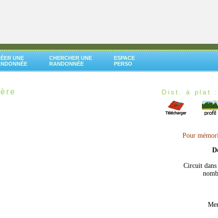
ÉER UNE
CHERCHER UNE
ESPACE
ANDONNÉE
RANDONNÉE
PERSO
ère
Dist. à plat 
Pour mémoris
D
Circuit dans
nombr
Mer