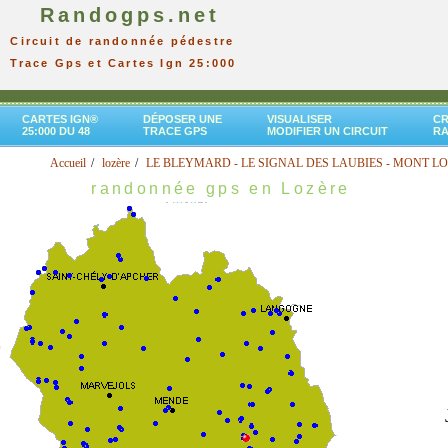
Randogps.net
Circuit de randonnée pédestre
Trace Gps et Cartes Ign 25:000
CARTES IGN®
DÉPOSER UNE
VISUALISER
CR
25:000 DU 48
TRACE GPS
MODIFIER UN CIRCUIT
R
Accueil
lozère
LE BLEYMARD - LE SIGNAL DES LAUBIES - MONT L
randonnée gps en Lozère