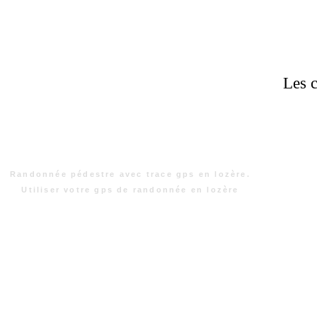
Les c
Randonnée pédestre avec trace gps en lozère.
Utiliser votre gps de randonnée en lozère