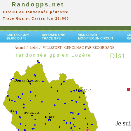
Randogps.net
Circuit de randonnée pédestre
Trace Gps et Cartes Ign 25:000
CARTES IGN®
DÉPOSER UNE
VISUALISER
CR
25:000 DU 48
TRACE GPS
MODIFIER UN CIRCUIT
R
Accueil
lozère
VILLEFORT - GENOLHAC PAR REGORDANE
Dist. 
randonnée gps en Lozère
Je su