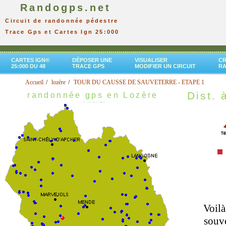
Randogps.net
Circuit de randonnée pédestre
Trace Gps et Cartes Ign 25:000
CARTES IGN®
DÉPOSER UNE
VISUALISER
CR
25:000 DU 48
TRACE GPS
MODIFIER UN CIRCUIT
R
Accueil
lozère
TOUR DU CAUSSE DE SAUVETERRE - ETAPE 1
Dist. 
randonnée gps en Lozère
Voilà
souve