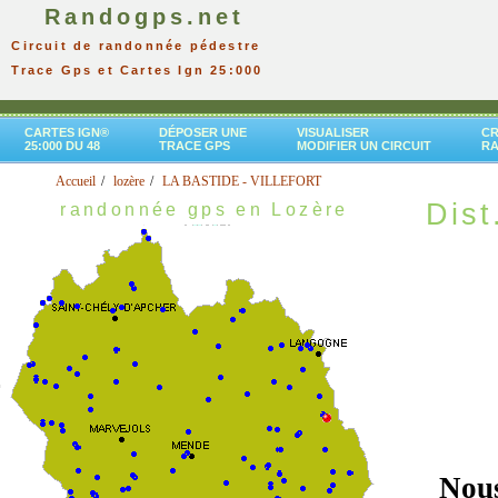
Randogps.net
Circuit de randonnée pédestre
Trace Gps et Cartes Ign 25:000
CARTES IGN®
DÉPOSER UNE
VISUALISER
CR
25:000 DU 48
TRACE GPS
MODIFIER UN CIRCUIT
R
Accueil
lozère
LA BASTIDE - VILLEFORT
Dist
randonnée gps en Lozère
Nous