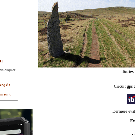
>
de cliquer
Toutes 
argés
Circuit gps 
ement
Dernière éva
Ev