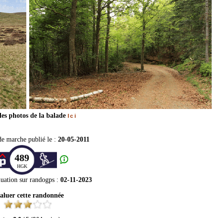
les photos de la balade
Ici
de marche publié le :
20-05-2011
489
HGK
luation sur
randogps
:
02-11-2023
aluer cette randonnée