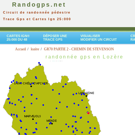
Randogps.net
Circuit de randonnée pédestre
Trace Gps et Cartes Ign 25:000
CARTES IGN®
DÉPOSER UNE
VISUALISER
CR
25:000 DU 48
TRACE GPS
MODIFIER UN CIRCUIT
R
Accueil
lozère
GR70 PARTIE 2 - CHEMIN DE STEVENSON
randonnée gps en Lozère