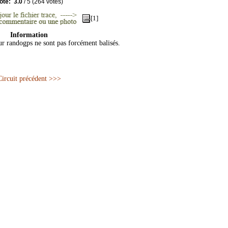
ote:
3.0
/
5
(
264
votes)
[1]
Information
sur randogps ne sont pas forcément balisés.
Circuit précédent >>>