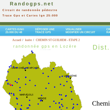
Randogps.net
Circuit de randonnée pédestre
Trace Gps et Cartes Ign 25:000
CARTES IGN®
DÉPOSER UNE
VISUALISER
CR
25:000 DU 48
TRACE GPS
MODIFIER UN CIRCUIT
R
Accueil
lozère
CHEMIN ST GUILHEM - ETAPE 2
Dist.
randonnée gps en Lozère
Chemin