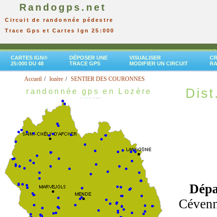
Randogps.net
Circuit de randonnée pédestre
Trace Gps et Cartes Ign 25:000
CARTES IGN®
DÉPOSER UNE
VISUALISER
CR
25:000 DU 48
TRACE GPS
MODIFIER UN CIRCUIT
R
Accueil
lozère
SENTIER DES COURONNES
Dist
randonnée gps en Lozère
Dépa
Cévenne