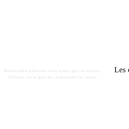
Les 
Randonnée pédestre avec trace gps en lozère.
Utiliser votre gps de randonnée en lozère