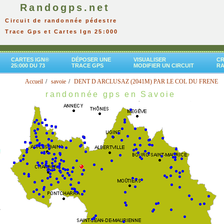
Randogps.net
Circuit de randonnée pédestre
Trace Gps et Cartes Ign 25:000
CARTES IGN®
DÉPOSER UNE
VISUALISER
CR
25:000 DU 73
TRACE GPS
MODIFIER UN CIRCUIT
R
Accueil
savoie
DENT D ARCLUSAZ (2041M) PAR LE COL DU FRENE
randonnée gps en Savoie