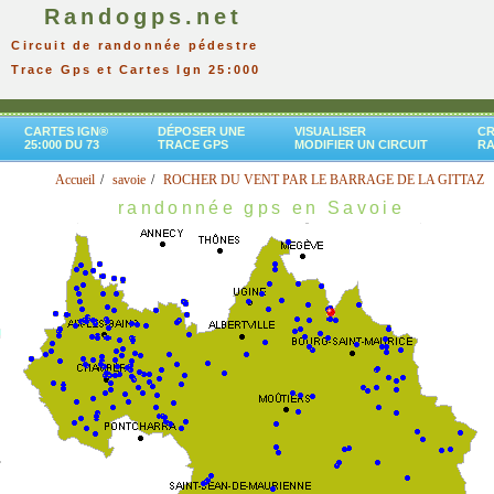
Randogps.net
Circuit de randonnée pédestre
Trace Gps et Cartes Ign 25:000
CARTES IGN®
DÉPOSER UNE
VISUALISER
CR
25:000 DU 73
TRACE GPS
MODIFIER UN CIRCUIT
R
Accueil
savoie
ROCHER DU VENT PAR LE BARRAGE DE LA GITTAZ
randonnée gps en Savoie