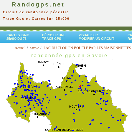
Randogps.net
Circuit de randonnée pédestre
Trace Gps et Cartes Ign 25:000
CARTES IGN®
DÉPOSER UNE
VISUALISER
CR
25:000 DU 73
TRACE GPS
MODIFIER UN CIRCUIT
R
Accueil
savoie
LAC DU CLOU EN BOUCLE PAR LES MAISONNETTES
randonnée gps en Savoie