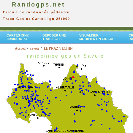
Randogps.net
Circuit de randonnée pédestre
Trace Gps et Cartes Ign 25:000
CARTES IGN®
DÉPOSER UNE
VISUALISER
CR
25:000 DU 73
TRACE GPS
MODIFIER UN CIRCUIT
R
Accueil
savoie
LE PRAZ VECHIN
randonnée gps en Savoie