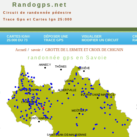
Randogps.net
Circuit de randonnée pédestre
Trace Gps et Cartes Ign 25:000
CARTES IGN®
DÉPOSER UNE
VISUALISER
CR
25:000 DU 73
TRACE GPS
MODIFIER UN CIRCUIT
R
Accueil
savoie
GROTTE DE L ERMITE ET CROIX DE CHIGNIN
randonnée gps en Savoie