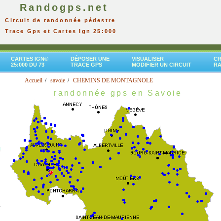
Randogps.net
Circuit de randonnée pédestre
Trace Gps et Cartes Ign 25:000
CARTES IGN®
DÉPOSER UNE
VISUALISER
CR
25:000 DU 73
TRACE GPS
MODIFIER UN CIRCUIT
R
Accueil
savoie
CHEMINS DE MONTAGNOLE
randonnée gps en Savoie