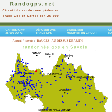
Randogps.net
Circuit de randonnée pédestre
Trace Gps et Cartes Ign 25:000
CARTES IGN®
DÉPOSER UNE
VISUALISER
CR
25:000 DU 73
TRACE GPS
MODIFIER UN CIRCUIT
R
Accueil
savoie
BAUGES - AU DESSUS DE ARITH
randonnée gps en Savoie