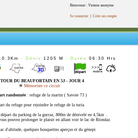
Bienvenue : Visiteur anonyme
Se connecter
|
Créer un compte
10.3Km
- Déniv:
1205 M
- Durée:
06:30 Hrs
[0]
TOUR DU BEAUFORTAIN EN 5J - JOUR 4
Mémoriser ce circuit
art randonnée
: refuge de la martin ( Savoie 73 )
art du refuge pour rejoindre le refuge de la turia.
départ du parking de la gurraz, 800m de dénivelé en 4,5km ..
vous pouvez prolonger le plaisir en allant voir le lac de Riondaz.
lac d'altitude, quelques bouquetins aperçus et du génepi.