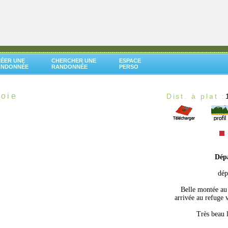
ÉER UNE
CHERCHER UNE
ESPACE
ANDONNÉE
RANDONNÉE
PERSO
voie
Dist. à plat :
Dép
dép
Belle montée au 
arrivée au refuge 
Très beau 