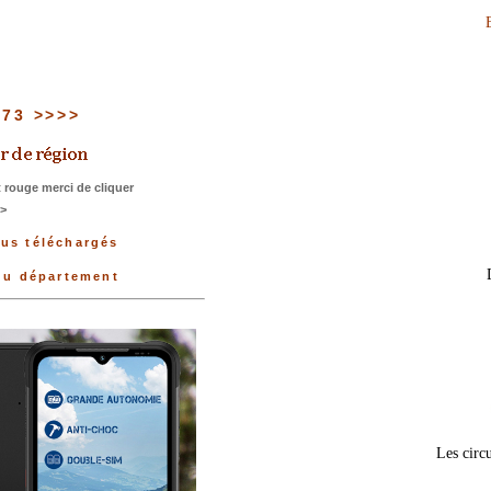
u 73 >>>>
 rouge merci de cliquer
>>
lus téléchargés
 du département
Les circu