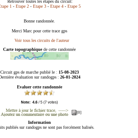
Retrouver toutes les étapes du circuit:
Etape 1
-
Etape 2
-
Etape 3
-
Etape 4
-
Etape 5
Bonne randonnée.
Merci Marc pour cette trace gps
Carte topographique
de cette randonnée
Circuit gps de marche publié le :
15-08-2023
Dernière évaluation sur
randogps
:
26-01-2024
Evaluer cette randonnée
Note:
4.6
/
5
(
7
votes)
[0]
Information
its publiés sur randogps ne sont pas forcément balisés.