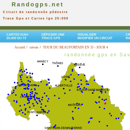
Randogps.net
Circuit de randonnée pédestre
Trace Gps et Cartes Ign 25:000
CARTES IGN®
DÉPOSER UNE
VISUALISER
CR
25:000 DU 73
TRACE GPS
MODIFIER UN CIRCUIT
R
Accueil
savoie
TOUR DU BEAUFORTAIN EN 5J - JOUR 4
randonnée gps en Sa