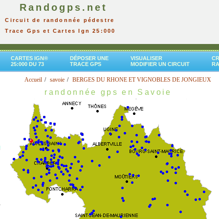
Randogps.net
Circuit de randonnée pédestre
Trace Gps et Cartes Ign 25:000
CARTES IGN®
DÉPOSER UNE
VISUALISER
CR
25:000 DU 73
TRACE GPS
MODIFIER UN CIRCUIT
R
Accueil
savoie
BERGES DU RHONE ET VIGNOBLES DE JONGIEUX
randonnée gps en Savoie