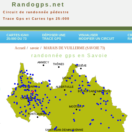
Randogps.net
Circuit de randonnée pédestre
Trace Gps et Cartes Ign 25:000
CARTES IGN®
DÉPOSER UNE
VISUALISER
CR
25:000 DU 73
TRACE GPS
MODIFIER UN CIRCUIT
R
Accueil
savoie
MARAIS DE VUILLERME (SAVOIE 73)
randonnée gps en Savoie