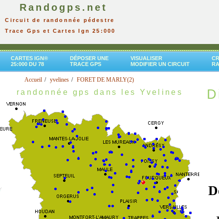
Randogps.net
Circuit de randonnée pédestre
Trace Gps et Cartes Ign 25:000
CARTES IGN®
DÉPOSER UNE
VISUALISER
CR
25:000 DU 78
TRACE GPS
MODIFIER UN CIRCUIT
R
Accueil
yvelines
FORET DE MARLY(2)
D
randonnée gps dans les Yvelines
D