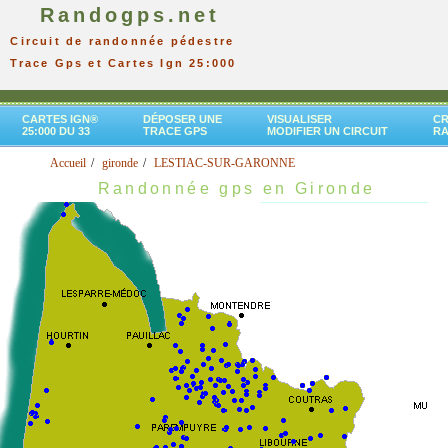
Randogps.net
Circuit de randonnée pédestre
Trace Gps et Cartes Ign 25:000
CARTES IGN®
DÉPOSER UNE
VISUALISER
CR
25:000 DU 33
TRACE GPS
MODIFIER UN CIRCUIT
R
Accueil
gironde
LESTIAC-SUR-GARONNE
Randonnée gps en Gironde