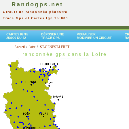
Randogps.net
Circuit de randonnée pédestre
Trace Gps et Cartes Ign 25:000
CARTES IGN®
DÉPOSER UNE
VISUALISER
CR
25:000 DU 42
TRACE GPS
MODIFIER UN CIRCUIT
R
Accueil
loire
ST-GENEST-LERPT
randonnée gps dans la Loire