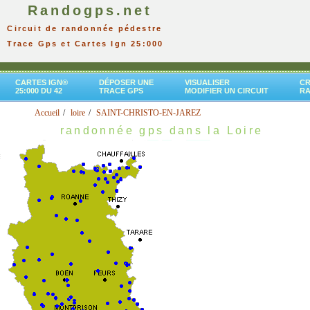
Randogps.net
Circuit de randonnée pédestre
Trace Gps et Cartes Ign 25:000
CARTES IGN®
DÉPOSER UNE
VISUALISER
CR
25:000 DU 42
TRACE GPS
MODIFIER UN CIRCUIT
R
Accueil
loire
SAINT-CHRISTO-EN-JAREZ
randonnée gps dans la Loire