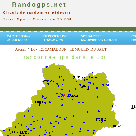
Randogps.net
Circuit de randonnée pédestre
Trace Gps et Cartes Ign 25:000
CARTES IGN®
DÉPOSER UNE
VISUALISER
CR
25:000 DU 46
TRACE GPS
MODIFIER UN CIRCUIT
R
Accueil
lot
ROCAMADOUR - LE MOULIN DU SAUT
randonnée gps dans le Lot
D