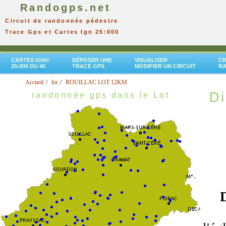
Randogps.net
Circuit de randonnée pédestre
Trace Gps et Cartes Ign 25:000
CARTES IGN®
DÉPOSER UNE
VISUALISER
CR
25:000 DU 46
TRACE GPS
MODIFIER UN CIRCUIT
R
Accueil
lot
ROUILLAC LOT 12KM
Di
randonnée gps dans le Lot