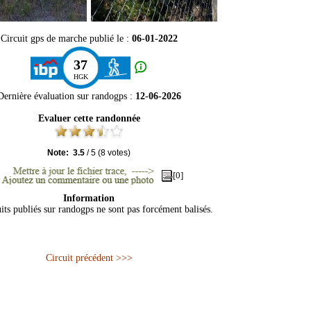
Circuit gps de marche publié le :
06-01-2022
37
HGK
Dernière évaluation sur
randogps
:
12-06-2026
Evaluer cette randonnée
Note:
3.5
/
5
(
8
votes)
[0]
Information
its publiés sur randogps ne sont pas forcément balisés.
Circuit précédent >>>