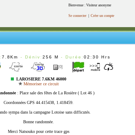
Bienvenue : Visiteur anonyme
Se connecter
|
Créer un compte
:
7.8Km
- Déniv:
256 M
- Durée:
02:30 Hrs
[0]
LAROSIERE 7.6KM 46000
Mémoriser ce circuit
andonnée
: Place sale des fêtes de La Rosière ( Lot 46 )
Coordonnées GPS 44.415438, 1.418459.
rando sympa dans la campagne Lotoise sans difficutés.
Bonne randonnée.
Merci Natsouko pour cette trace gps