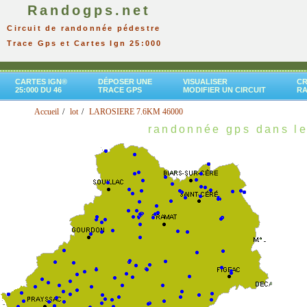
Randogps.net
Circuit de randonnée pédestre
Trace Gps et Cartes Ign 25:000
CARTES IGN®
DÉPOSER UNE
VISUALISER
CR
25:000 DU 46
TRACE GPS
MODIFIER UN CIRCUIT
R
Accueil
lot
LAROSIERE 7.6KM 46000
randonnée gps dans le