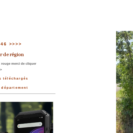
u 46 >>>>
 rouge merci de cliquer
>>
s téléchargés
u département