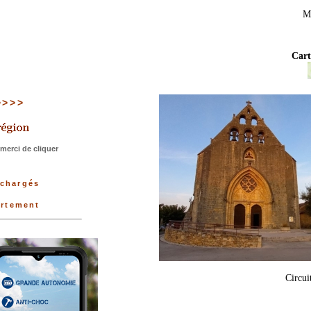
Me
Cart
 >>>>
merci de cliquer
échargés
artement
Circui