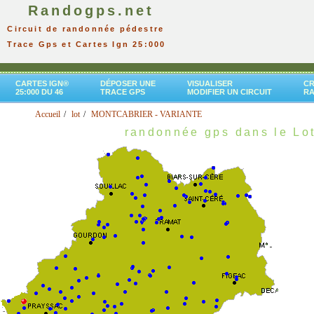
Randogps.net
Circuit de randonnée pédestre
Trace Gps et Cartes Ign 25:000
CARTES IGN®
DÉPOSER UNE
VISUALISER
CR
25:000 DU 46
TRACE GPS
MODIFIER UN CIRCUIT
R
Accueil
lot
MONTCABRIER - VARIANTE
randonnée gps dans le Lo