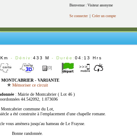
Bienvenue : Visiteur anonyme
Se connecter
|
Créer un compte
7Km
- Déniv:
433 M
- Durée:
04:13 Hrs
[0]
MONTCABRIER - VARIANTE
Mémoriser ce circuit
ndonnée
: Mairie de Montcabrier ( Lot 46 )
oordonnées 44.542092, 1.073696
Montcabrier commune du Lot,
 siècle a été construite à l'emplacement d'une chapelle romane.
ucle vous amènera jusqu'au hameau de Le Fraysse.
Bonne randonnée.