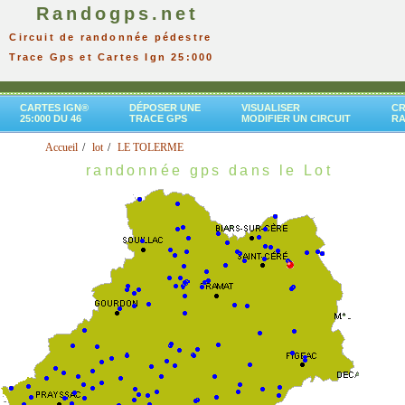
Randogps.net
Circuit de randonnée pédestre
Trace Gps et Cartes Ign 25:000
CARTES IGN®
DÉPOSER UNE
VISUALISER
CR
25:000 DU 46
TRACE GPS
MODIFIER UN CIRCUIT
R
Accueil
lot
LE TOLERME
randonnée gps dans le Lot