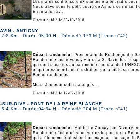
Les mares sont encore existantes étaient jadis pour
Nous traversons le petit bourg de Asnois ce ne sont 
En relation av...
Circuit publié le 28-10-2018
AVIN - ANTIGNY
17.2 Km - Durée:05:00 H - Dénivelé:173 M (Trace n°42)
Départ randonnée
: Promenade du Rochengout à Sai
Randonnée facile vous y verrez à St Savin les fresq
qui sont classées au patrimoine mondial de l’UNES
et qui présentent une illustration de la bible sur pre
Bonne randonnée
Merci Jpo pour cette trace gps ...
Circuit publié le 12-02-2018
SUR-DIVE - PONT DE LA REINE BLANCHE
16.4 Km - Durée:04:34 H - Dénivelé:204 M (Trace n°41)
Départ randonnée
: Mairie de Curçay-sur-Dive (Vie
Randonnée facile où vous verrez le pont de la Reine
qui a été nommé ainsi en hommage au passage de Blanc