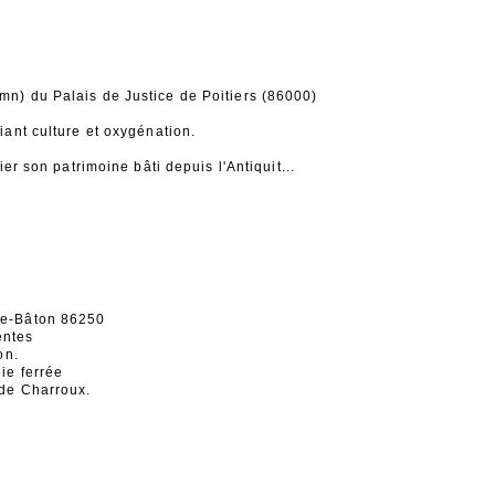
 mn) du Palais de Justice de Poitiers (86000)
iant culture et oxygénation.
ier son patrimoine bâti depuis l'Antiquit...
lle-Bâton 86250
entes
on.
ie ferrée
 de Charroux.