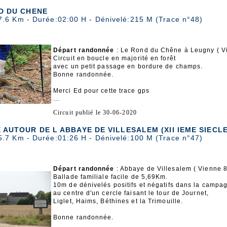
D DU CHENE
7.6 Km - Durée:02:00 H - Dénivelé:215 M (Trace n°48)
Départ randonnée
: Le Rond du Chêne à Leugny ( V
Circuit en boucle en majorité en forêt
avec un petit passage en bordure de champs.
Bonne randonnée.
Merci Ed pour cette trace gps
...
Circuit publié le 30-06-2020
AUTOUR DE L ABBAYE DE VILLESALEM (XII IEME SIECLE
5.7 Km - Durée:01:26 H - Dénivelé:100 M (Trace n°47)
Départ randonnée
: Abbaye de Villesalem ( Vienne 8
Ballade familiale facile de 5,69Km.
10m de dénivelés positifs et négatifs dans la campa
au centre d'un cercle faisant le tour de Journet,
Liglet, Haims, Béthines et la Trimouille.
Bonne randonnée.