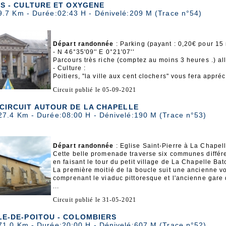
S - CULTURE ET OXYGENE
9.7 Km - Durée:02:43 H - Dénivelé:209 M (Trace n°54)
Départ randonnée
: Parking (payant : 0,20€ pour 15
- N 46°35'09'' E 0°21'07''
Parcours très riche (comptez au moins 3 heures .) all
- Culture :
Poitiers, "la ville aux cent clochers" vous fera appréc
Circuit publié le 05-09-2021
CIRCUIT AUTOUR DE LA CHAPELLE
27.4 Km - Durée:08:00 H - Dénivelé:190 M (Trace n°53)
Départ randonnée
: Eglise Saint-Pierre à La Chape
Cette belle promenade traverse six communes différ
en faisant le tour du petit village de La Chapelle Bat
La première moitié de la boucle suit une ancienne vo
comprenant le viaduc pittoresque et l'ancienne gare
...
Circuit publié le 31-05-2021
E-DE-POITOU - COLOMBIERS
71.0 Km - Durée:20:00 H - Dénivelé:607 M (Trace n°52)