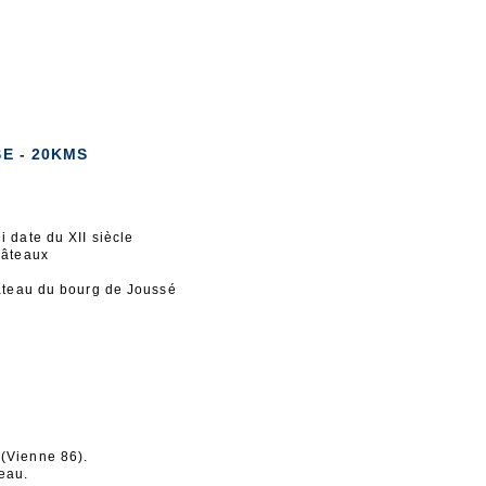
E - 20KMS
i date du XII siècle
hâteaux
hâteau du bourg de Joussé
 (Vienne 86).
eau.