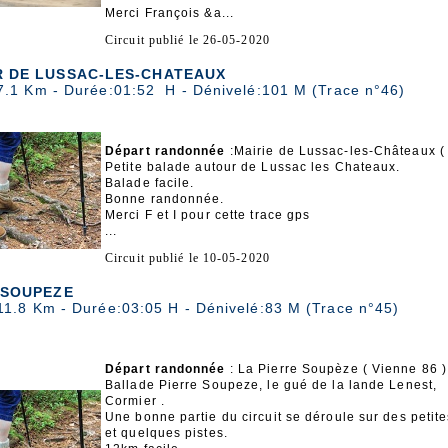
Merci François &a...
Circuit publié le 26-05-2020
 DE LUSSAC-LES-CHATEAUX
7.1 Km - Durée:01:52 H - Dénivelé:101 M (Trace n°46)
Départ randonnée
:Mairie de Lussac-les-Châteaux (
Petite balade autour de Lussac les Chateaux.
Balade facile.
Bonne randonnée.
Merci F et I pour cette trace gps
...
Circuit publié le 10-05-2020
 SOUPEZE
11.8 Km - Durée:03:05 H - Dénivelé:83 M (Trace n°45)
Départ randonnée
: La Pierre Soupèze ( Vienne 86 )
Ballade Pierre Soupeze, le gué de la lande Lenest,
Cormier .
Une bonne partie du circuit se déroule sur des petite
et quelques pistes.