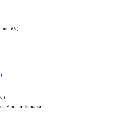
ienne 86 )
)
6 )
gne Montmorillonnaise