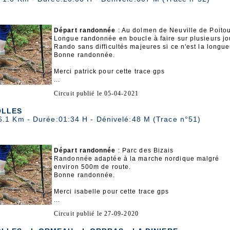
Départ randonnée
: Au dolmen de Neuville de Poitou
Longue randonnée en boucle à faire sur plusieurs jo
Rando sans difficultés majeures si ce n'est la longu
Bonne randonnée.
Merci patrick pour cette trace gps
...
Circuit publié le 05-04-2021
LLES
6.1 Km - Durée:01:34 H - Dénivelé:48 M (Trace n°51)
Départ randonnée
: Parc des Bizais
Randonnée adaptée à la marche nordique malgré
environ 500m de route.
Bonne randonnée.
Merci isabelle pour cette trace gps
...
Circuit publié le 27-09-2020