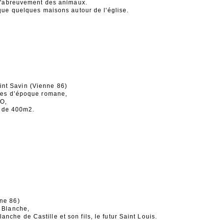
 l'abreuvement des animaux.
que quelques maisons autour de l'église.
nt Savin (Vienne 86)
ues d’époque romane,
CO,
̀s de 400m2.
nne 86)
 Blanche,
he de Castille et son fils, le futur Saint Louis.