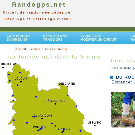
Randogps.net
Circuit de randonnée pédestre
Trace Gps et Cartes Ign 25:000
CARTES IGN®
DÉPOSER UNE
VISUALISER
CR
25:000 DU 86
TRACE GPS
MODIFIER UN CIRCUIT
R
Accueil
vienne
tous les circuits
randonnée gps dans la Vienne
Tous les
Trier la liste 
DU ROC 
Distance: 