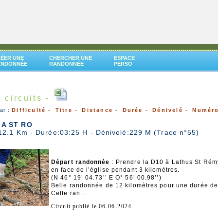
ÉER UNE
CHERCHER UNE
ESPACE
ANDONNÉE
RANDONNÉE
PERSO
 circuits -
par :
Difficulté -
Titre -
Distance -
Durée -
Dénivelé -
Numér
A ST RO
12.1 Km - Durée:03:25 H - Dénivelé:229 M (Trace n°55)
Départ randonnée
: Prendre la D10 à Lathus St Ré
en face de l’église pendant 3 kilomètres.
(N 46° 19’ 04.73’’ E O° 56’ 00.98’’)
Belle randonnée de 12 kilomètres pour une durée de 
Cette ran...
Circuit publié le 06-06-2024