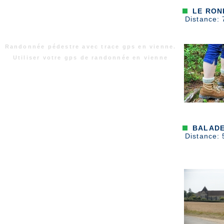
LE RON
Distance: 
Randonnée pédestre avec trace gps en vienne.
Utiliser votre gps de randonnée en vienne
BALADE 
Distance: 