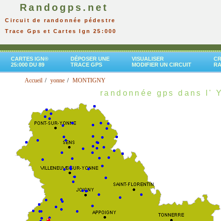
Randogps.net
Circuit de randonnée pédestre
Trace Gps et Cartes Ign 25:000
CARTES IGN®
DÉPOSER UNE
VISUALISER
CR
25:000 DU 89
TRACE GPS
MODIFIER UN CIRCUIT
R
Accueil
yonne
MONTIGNY
randonnée gps dans l' 