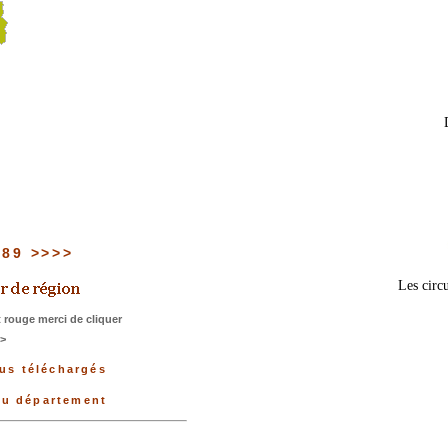
u 89 >>>>
Les circu
 rouge merci de cliquer
>>
lus téléchargés
du département