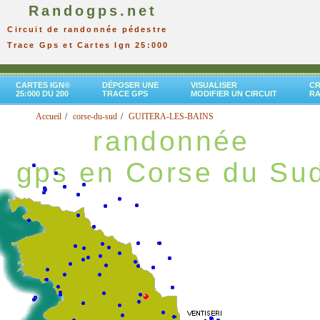
Randogps.net
Circuit de randonnée pédestre
Trace Gps et Cartes Ign 25:000
CARTES IGN®
DÉPOSER UNE
VISUALISER
CR
25:000 DU 200
TRACE GPS
MODIFIER UN CIRCUIT
R
Accueil
corse-du-sud
GUITERA-LES-BAINS
randonnée
gps en Corse du Su