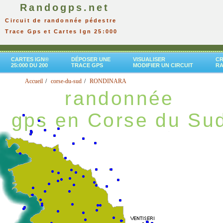
Randogps.net
Circuit de randonnée pédestre
Trace Gps et Cartes Ign 25:000
CARTES IGN®
DÉPOSER UNE
VISUALISER
CR
25:000 DU 200
TRACE GPS
MODIFIER UN CIRCUIT
R
Accueil
corse-du-sud
RONDINARA
randonnée
gps en Corse du Su