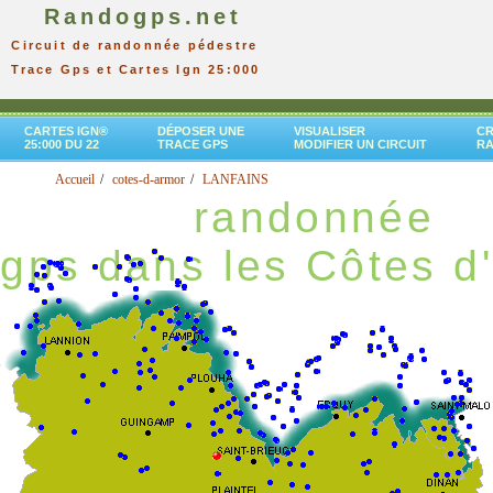
Randogps.net
Circuit de randonnée pédestre
Trace Gps et Cartes Ign 25:000
CARTES IGN®
DÉPOSER UNE
VISUALISER
CR
25:000 DU 22
TRACE GPS
MODIFIER UN CIRCUIT
R
Accueil
cotes-d-armor
LANFAINS
randonnée
gps dans les Côtes d