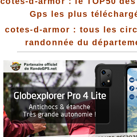
cotes-d-armor : le TOP50 des 
Gps les plus télécharg
cotes-d-armor : tous les cir
randonnée du départem