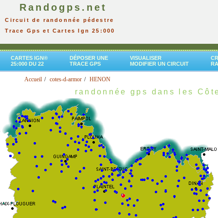
Randogps.net
Circuit de randonnée pédestre
Trace Gps et Cartes Ign 25:000
CARTES IGN®
DÉPOSER UNE
VISUALISER
CR
25:000 DU 22
TRACE GPS
MODIFIER UN CIRCUIT
R
Accueil
cotes-d-armor
HENON
randonnée gps dans les Côt