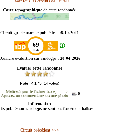
Carte topographique
de cette randonnée
Circuit gps de marche publié le :
06-10-2021
69
HGK
Dernière évaluation sur
randogps
:
20-04-2026
Evaluer cette randonnée
Note:
4.1
/
5
(
14
votes)
[0]
Information
its publiés sur randogps ne sont pas forcément balisés.
Circuit précédent >>>