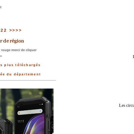
u 22 >>>>
 rouge merci de cliquer
>>
es plus téléchargés
née du département
Les circu