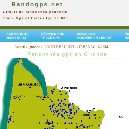
Randogps.net
Circuit de randonnée pédestre
Trace Gps et Cartes Ign 25:000
CARTES IGN®
DÉPOSER UNE
VISUALISER
CR
25:000 DU 33
TRACE GPS
MODIFIER UN CIRCUIT
R
Accueil
gironde
BOUCLE BAURECH - TABANAC 16-8KM
Randonnée gps en Gironde