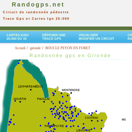
Randogps.net
Circuit de randonnée pédestre
Trace Gps et Cartes Ign 25:000
CARTES IGN®
DÉPOSER UNE
VISUALISER
CR
25:000 DU 33
TRACE GPS
MODIFIER UN CIRCUIT
R
Accueil
gironde
BOUCLE PEYON EN FORET
Randonnée gps en Gironde