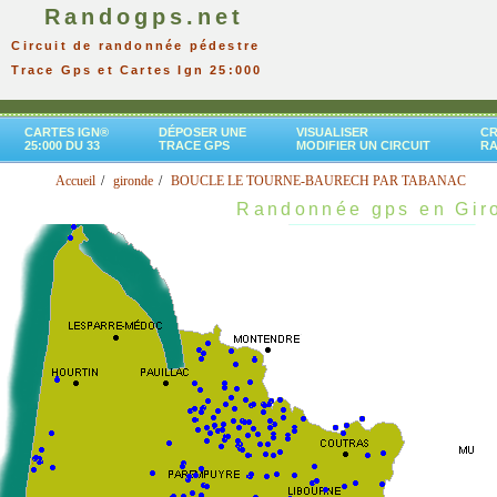
Randogps.net
Circuit de randonnée pédestre
Trace Gps et Cartes Ign 25:000
CARTES IGN®
DÉPOSER UNE
VISUALISER
CR
25:000 DU 33
TRACE GPS
MODIFIER UN CIRCUIT
R
Accueil
gironde
BOUCLE LE TOURNE-BAURECH PAR TABANAC
Randonnée gps en Gir