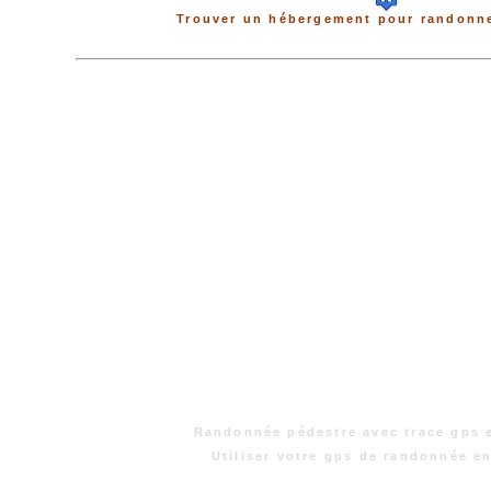
Trouver un hébergement pour randonne
Randonnée pédestre avec trace gps 
Utiliser votre gps de randonnée e