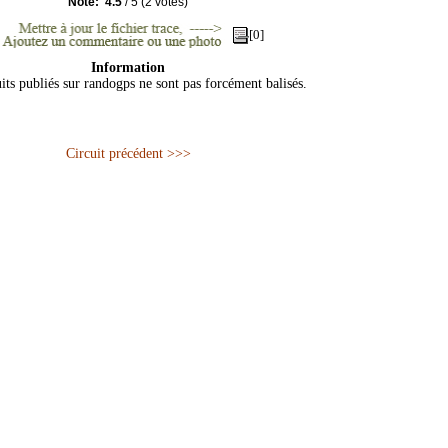
Note:
4.5
/
5
(
2
votes)
[0]
Information
its publiés sur randogps ne sont pas forcément balisés.
Circuit précédent >>>