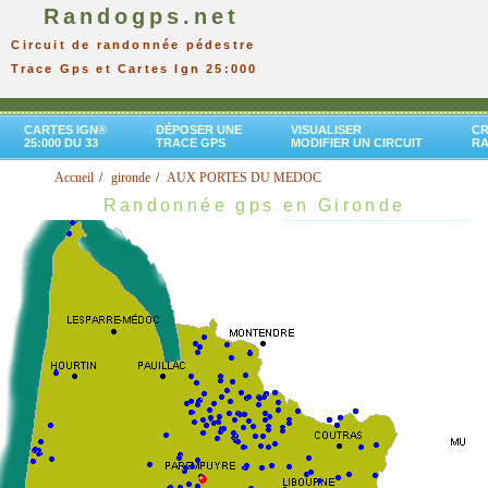
Randogps.net
Circuit de randonnée pédestre
Trace Gps et Cartes Ign 25:000
CARTES IGN®
DÉPOSER UNE
VISUALISER
CR
25:000 DU 33
TRACE GPS
MODIFIER UN CIRCUIT
R
Accueil
gironde
AUX PORTES DU MEDOC
Randonnée gps en Gironde