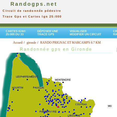
Randogps.net
Circuit de randonnée pédestre
Trace Gps et Cartes Ign 25:000
CARTES IGN®
DÉPOSER UNE
VISUALISER
CR
25:000 DU 33
TRACE GPS
MODIFIER UN CIRCUIT
R
Accueil
gironde
RANDO PRIGNAC ET MARCAMPS 6.7 KM
Randonnée gps en Gironde